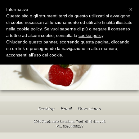
Menu
×
Informativa
Questo sito o gli strumenti terzi da questo utilizzati si avvalgono
di cookie necessari al funzionamento ed utili alle finalità illustrate
Pasticceria Loredana
nella cookie policy. Se vuoi saperne di più o negare il consenso
L'angolo dolce di Mestre dal 1976
a tutti o ad alcuni cookie, consulta la
cookie policy
.
Chiudendo questo banner, scorrendo questa pagina, cliccando
su un link o proseguendo la navigazione in altra maniera,
acconsenti all’uso dei cookie.
Desktop
Email
Dove siamo
2019 Pasticceria Loredana. Tutti i diritti riservati.
P.I.: 03904490277