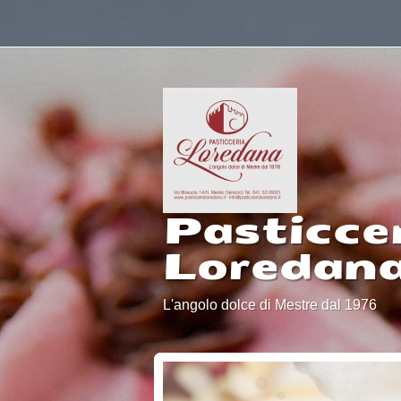
Pasticce
Loredan
L'angolo dolce di Mestre dal 1976