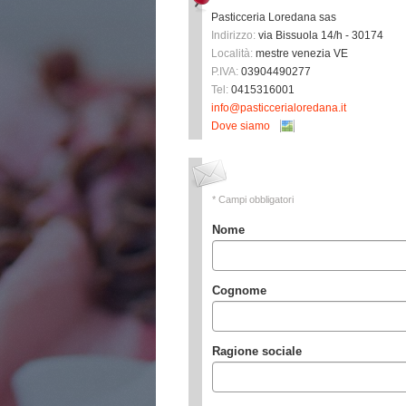
Pasticceria Loredana sas
Indirizzo:
via Bissuola 14/h - 30174
Località:
mestre venezia
VE
P.IVA:
03904490277
Tel:
0415316001
info@pasticcerialoredana.it
Dove siamo
* Campi obbligatori
Nome
Cognome
Ragione sociale