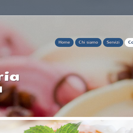
Home
Chi siamo
Servizi
Co
ria
a